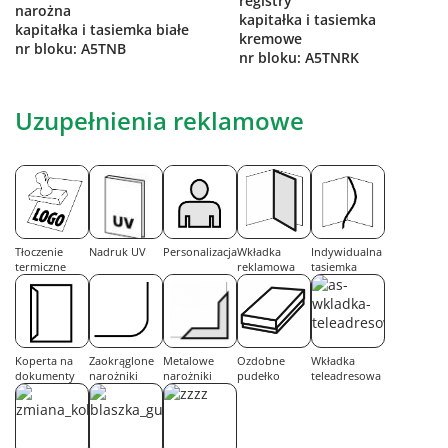
registry
narożna
kapitałka i tasiemka
kapitałka i tasiemka białe
kremowe
nr bloku: A5TNB
nr bloku: A5TNRK
Uzupełnienia reklamowe
Tłoczenie
Nadruk UV
Personalizacja
Wkładka
Indywidualna
termiczne
reklamowa
tasiemka
Koperta na
Zaokrąglone
Metalowe
Ozdobne
Wkładka
dokumenty
narożniki
narożniki
pudełko
teleadresowa