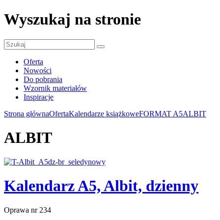
Wyszukaj na stronie
Oferta
Nowości
Do pobrania
Wzornik materiałów
Inspiracje
Strona główna
Oferta
Kalendarze książkowe
FORMAT A5
ALBIT
ALBIT
Kalendarz A5, Albit, dzienny
Oprawa nr 234