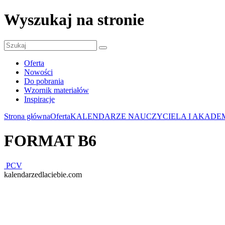
Wyszukaj na stronie
Oferta
Nowości
Do pobrania
Wzornik materiałów
Inspiracje
Strona główna
Oferta
KALENDARZE NAUCZYCIELA I AKADE
FORMAT B6
PCV
kalendarzedlaciebie.com