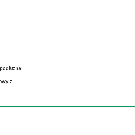
 podłużną
owy z