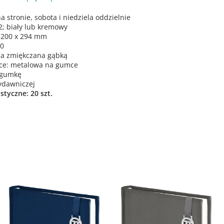
a stronie, sobota i niedziela oddzielnie
; biały lub kremowy
: 200 x 294 mm
00
da zmiękczana gąbką
dce: metalowa na gumce
 gumkę
ydawniczej
tyczne: 20 szt.