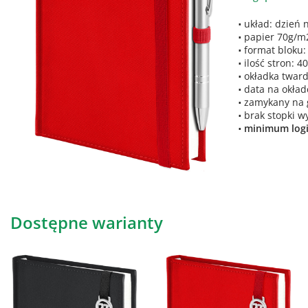
układ: dzień n
papier 70g/m2
format bloku
ilość stron: 4
okładka twar
data na okła
zamykany na
brak stopki w
minimum logis
Dostępne warianty