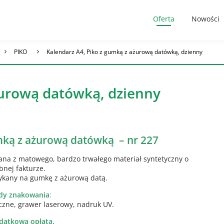
Oferta
Nowości
PIKO
Kalendarz A4, Piko z gumką z ażurową datówką, dzienny
żurową datówką, dzienny
mką z ażurową datówką – nr 227
na z matowego, bardzo trwałego materiał syntetyczny o
bnej fakturze.
ykany na gumkę z ażurową datą.
dy znakowania
:
iczne, grawer laserowy, nadruk UV.
datkową opłatą.