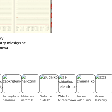
wy
stry miesięczne
mowa
Zaokrąglone
Metalowe
Ozdobne
Wkładka
Zmiana
Grawer
narożniki
narożniki
pudełko
teleadresowa
koloru nici
laserowy