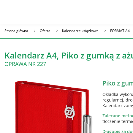
Strona główna
Oferta
Kalendarze książkowe
FORMAT A4
Kalendarz A4, Piko z gumką z a
OPRAWA NR 227
Piko z gu
Okładka wykona
regularnej, dro
Kalendarz zam
Zalecane meto
tłoczenie term
Długopis za do