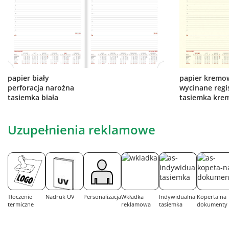
papier biały
papier kremo
perforacja narożna
wycinane regi
tasiemka biała
tasiemka kre
Uzupełnienia reklamowe
Tłoczenie
Nadruk UV
Personalizacja
Wkładka
Indywidualna
Koperta na
termiczne
reklamowa
tasiemka
dokumenty