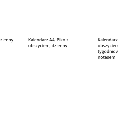
dzienny
Kalendarz A4, Piko z
Kalendarz 
obszyciem, dzienny
obszyciem
tygodnio
notesem