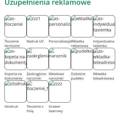
Uzupełnienia reklamowe
Tłoczenie
Nadruk UV
Personalizacja
Wkładka
Indywidualna
termiczne
reklamowa
tasiemka
Koperta na
Zaokrąglone
Metalowe
Ozdobne
Wkładka
dokumenty
narożniki
narożniki
pudełko
teleadresowa
Sitodruk
Tłoczenie z
Grawer
folią
laserowy